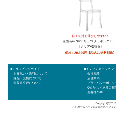
軽くて持ち運びしやすい！
座面高47cm/ポリカ/スタッキングチェ
【クリア/透明色】
価格：29,800円【税込み/送料別途】
■ショッピングガイド
■インフォメーション
お支払い・送料について
会社概要
返品・交換について
店舗案内
領収書発行について
プライバシーポリシ
Q＆A -よくあるご質
お客様の声
Copyright(C)2013
このホームページに記載されている記