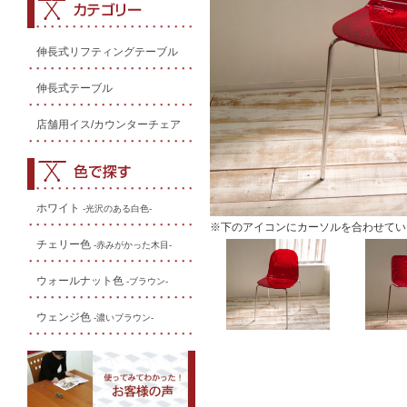
伸長式リフティングテーブル
伸長式テーブル
店舗用イス/カウンターチェア
ホワイト
-光沢のある白色-
※下のアイコンにカーソルを合わせてい
チェリー色
-赤みがかった木目-
ウォールナット色
-ブラウン-
ウェンジ色
-濃いブラウン-