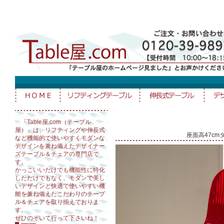
「Table屋.com（テーブル
屋）」は、リフティングや伸長式
座面高47c
など機能的で使いやすくモダンな
デザインを兼ね備えたデザイナー
ズテーブル＆チェアの専門店で
す。
かっこいいだけでも機能性に特化
しただけでもなく、モダンで美し
いデザインと快適で使いやすい機
能を兼ね備えたこだわりのテーブ
ル＆チェアを取り揃えておりま
す。
ぜひのぞいて行って下さいね！