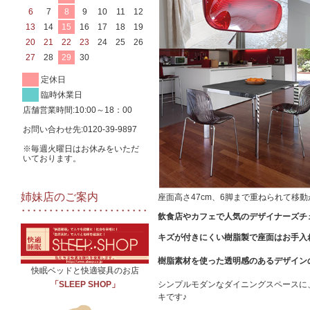
6
7
8
9
10
11
12
13
14
15
16
17
18
19
20
21
22
23
24
25
26
27
28
29
30
定休日
臨時休業日
店舗営業時間:10:00～18：00
お問い合わせ先:0120-39-9897
※毎週火曜日はお休みをいただ
いております。
姉妹店のご案内
座面高さ47cm、6脚まで重ねられて移
飲食店やカフェで人気のデザイナーズチ
キズが付きにくい樹脂製で座面はお手入
樹脂素材を使った透明感のあるデザイン
快眠ベッドと快適寝具のお店
シンプルモダンなダイニングスペースに
「SLEEP SHOP」
キです♪