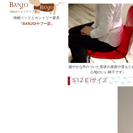
快眠ベッドとカントリー家具
「BANJO/ヤフー店」
緩やかなRのついた形状の座面や背もた
心地のいい椅子です♪
S I Z E /サイズ