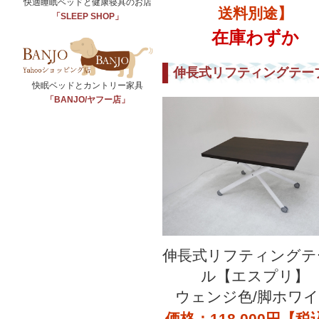
快適睡眠ベッドと健康寝具のお店
送料別途】
「SLEEP SHOP」
在庫わずか
伸長式リフティングテー
快眠ベッドとカントリー家具
「BANJO/ヤフー店」
伸長式リフティングテ
ル【エスプリ】
ウェンジ色/脚ホワ
価格：118,000円【税