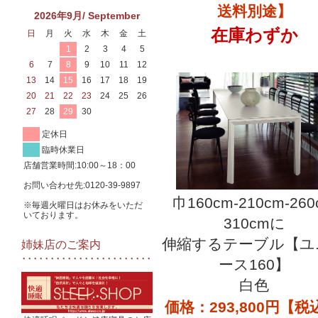
送料別途】
2026年9月/ September
在庫わずか
日
月
火
水
木
金
土
1
2
3
4
5
6
7
8
9
10
11
12
13
14
15
16
17
18
19
20
21
22
23
24
25
26
27
28
29
30
定休日
臨時休業日
店舗営業時間:10:00～18：00
お問い合わせ先:0120-39-9897
巾160cm-210cm-260
※毎週火曜日はお休みをいただ
いております。
310cmに
伸縮するテーブル【ユ
姉妹店のご案内
ース160】
白色
価格：293,800円【税