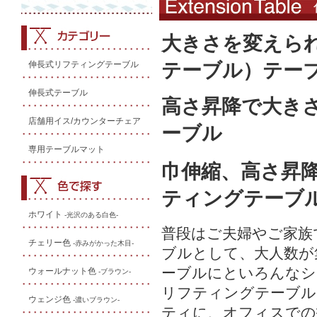
大きさを変えら
テーブル）テー
伸長式リフティングテーブル
伸長式テーブル
高さ昇降で大き
店舗用イス/カウンターチェア
ーブル
専用テーブルマット
巾伸縮、高さ昇
ティングテーブ
ホワイト
-光沢のある白色-
普段はご夫婦やご家族
チェリー色
-赤みがかった木目-
ブルとして、大人数が
ーブルにといろんなシ
ウォールナット色
-ブラウン-
リフティングテーブル
ウェンジ色
-濃いブラウン-
ティに、オフィスでの