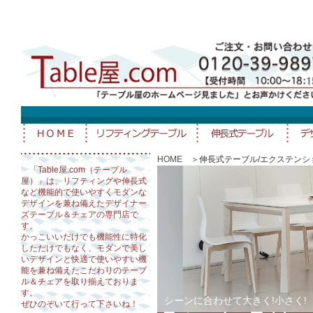
HOME
＞伸長式テーブル/エクステンシ
「Table屋.com（テーブル
屋）」は、リフティングや伸長式
など機能的で使いやすくモダンな
デザインを兼ね備えたデザイナー
ズテーブル＆チェアの専門店で
す。
かっこいいだけでも機能性に特化
しただけでもなく、モダンで美し
いデザインと快適で使いやすい機
能を兼ね備えたこだわりのテーブ
ル＆チェアを取り揃えておりま
す。
シーンに合わせて大きく!小さく!
ぜひのぞいて行って下さいね！