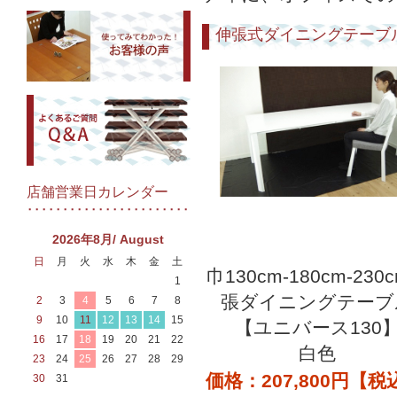
伸張式ダイニングテーブ
店舗営業日カレンダー
2026年8月/ August
日
月
火
水
木
金
土
巾130cm-180cm-230
1
張ダイニングテーブ
2
3
4
5
6
7
8
9
10
11
12
13
14
15
【ユニバース130
16
17
18
19
20
21
22
白色
23
24
25
26
27
28
29
価格：207,800円【税
30
31