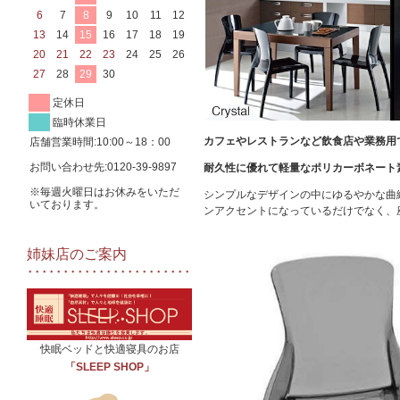
6
7
8
9
10
11
12
13
14
15
16
17
18
19
20
21
22
23
24
25
26
27
28
29
30
定休日
臨時休業日
カフェやレストランなど飲食店や業務用
店舗営業時間:10:00～18：00
お問い合わせ先:0120-39-9897
耐久性に優れて軽量なポリカーボネート
※毎週火曜日はお休みをいただ
シンプルなデザインの中にゆるやかな曲
いております。
ンアクセントになっているだけでなく、
姉妹店のご案内
快眠ベッドと快適寝具のお店
「SLEEP SHOP」