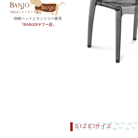
快眠ベッドとカントリー家具
「BANJO/ヤフー店」
S I Z E /サイズ