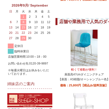
2026年9月/ September
日
月
火
水
木
金
土
1
2
3
4
5
店舗や業務用で人気のダ
6
7
8
9
10
11
12
13
14
15
16
17
18
19
20
21
22
23
24
25
26
27
28
29
30
定休日
臨時休業日
店舗営業時間:10:00～18：00
お問い合わせ先:0120-39-9897
軽くて移動が便利！
※毎週火曜日はお休みをいただ
いております。
座面高47cmダイニングチェア
【座面：AS樹脂/オーシャンブルー色
姉妹店のご案内
価格：25,800円【税込み/送料別途】