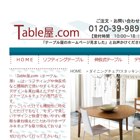
HOME
＞ダイニングチェア/スタッキン
「Table屋.com（テーブル
屋）」は、リフティングや伸長式
など機能的で使いやすくモダンな
デザインを兼ね備えたデザイナー
ズテーブル＆チェアの専門店で
す。
かっこいいだけでも機能性に特化
しただけでもなく、モダンで美し
いデザインと快適で使いやすい機
能を兼ね備えたこだわりのテーブ
ル＆チェアを取り揃えておりま
す。
ぜひのぞいて行って下さいね！