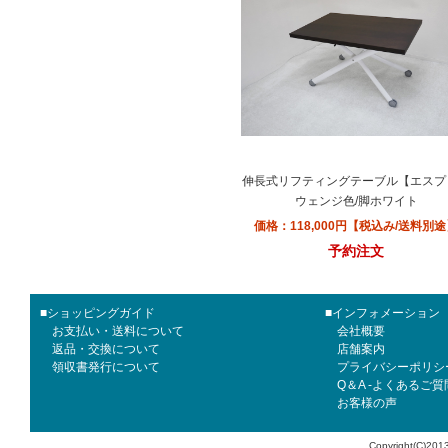
伸長式リフティングテーブル【エスプ
ウェンジ色/脚ホワイト
価格：118,000円【税込み/送料別
予約注文
■ショッピングガイド
■インフォメーション
お支払い・送料について
会社概要
返品・交換について
店舗案内
領収書発行について
プライバシーポリシ
Q＆A -よくあるご質
お客様の声
Copyright(C)2013