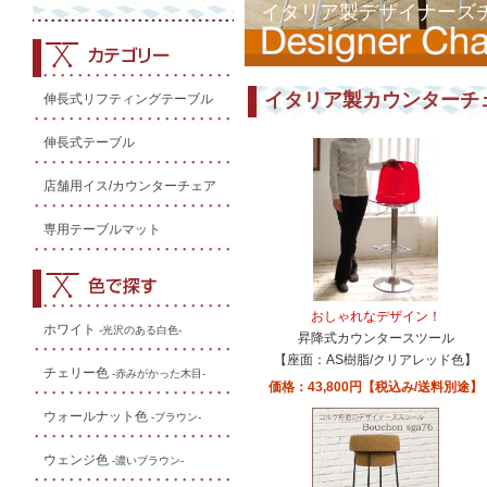
イタリア製デザイナーズ
イタリア製カウンターチ
伸長式リフティングテーブル
伸長式テーブル
店舗用イス/カウンターチェア
専用テーブルマット
おしゃれなデザイン！
ホワイト
-光沢のある白色-
昇降式カウンタースツール
【座面：AS樹脂/クリアレッド色】
チェリー色
-赤みがかった木目-
価格：43,800円【税込み/送料別途】
ウォールナット色
-ブラウン-
ウェンジ色
-濃いブラウン-