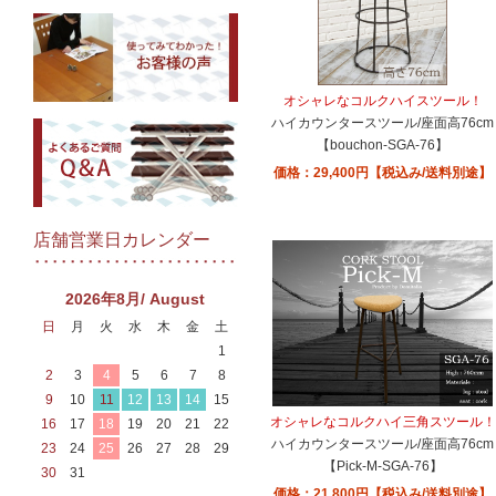
オシャレなコルクハイスツール！
ハイカウンタースツール/座面高76cm
【bouchon-SGA-76】
価格：29,400円【税込み/送料別途】
店舗営業日カレンダー
2026年8月/ August
日
月
火
水
木
金
土
1
2
3
4
5
6
7
8
9
10
11
12
13
14
15
オシャレなコルクハイ三角スツール！
16
17
18
19
20
21
22
ハイカウンタースツール/座面高76cm
23
24
25
26
27
28
29
【Pick-M-SGA-76】
30
31
価格：21,800円【税込み/送料別途】