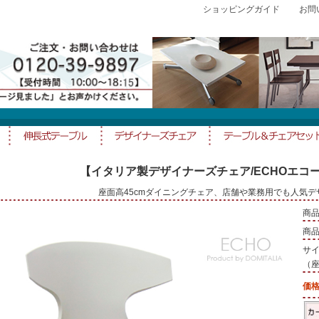
ショッピングガイド
お問
【イタリア製デザイナーズチェア/ECHOエコ
座面高45cmダイニングチェア、店舗や業務用でも人気
商品
商品I
サイ
（座
価格