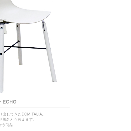
・ECHO－
してきたDOMITALIA。
だ無名とも言えます。
合う商品