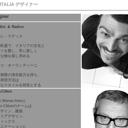
ITALIA デザイナー
gner
dini ＆ Radice
ドレ・ラディス
心旺盛で、イタリアの文化と
ーツを愛し、常に新しく
的な物を探し求める
ルコ・オーランディーニ
と無限の潜在能力を持ち、
や表現方法は
的なスタイルを得意とする
＆Citton
o Werner Arterと
zio Cittonのチームは
デザイン、建築、
テリアデザイン、
フィックス、
ュニケーションに