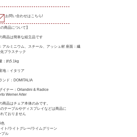
お問い合わせはこちら!
この商品について】
この商品は簡単な組立品です
：アルミニウム、スチール、アッシュ材 座面：繊
強化プラスチック
量：約5.1kg
産地：イタリア
ランド：DOMITALIA
イナー：Orlandini & Radice
rto Werner Arter
この商品はチェア本体のみです。
真のテーブルやディスプレイなどは商品に
まれておりません
4色
イト/ライトグレー/ライムグリーン
ープル