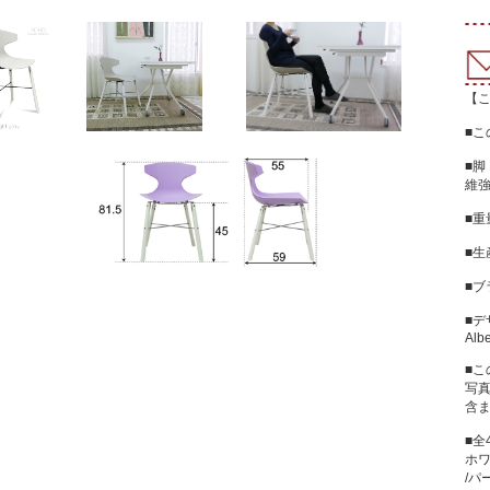
【
■
■脚
維
■重
■生
■ブ
■デザ
Albe
■
写
含
■全
ホワ
/パ