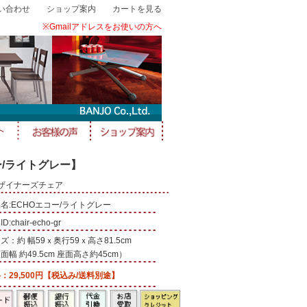
い合わせ
ショップ案内
カートを見る
※Gmailアドレスをお使いの方へ
ー/ライトグレー】
デザイナーズチェア
名:ECHOエコー/ライトグレー
D:chair-echo-gr
ズ：約 幅59ｘ奥行59ｘ高さ81.5cm
面幅 約49.5cm 座面高さ約45cm）
：29,500円【税込み/送料別途】