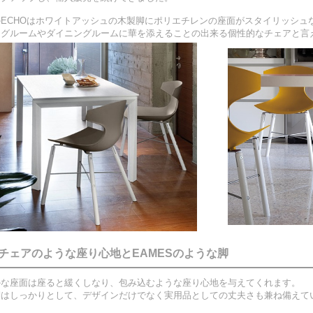
ECHOはホワイトアッシュの木製脚にポリエチレンの座面がスタイリッシュ
ングルームやダイニングルームに華を添えることの出来る個性的なチェアと言
Gチェアのような座り心地とEAMESのような脚
かな座面は座ると緩くしなり、包み込むような座り心地を与えてくれます。
脚はしっかりとして、デザインだけでなく実用品としての丈夫さも兼ね備えて