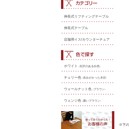
伸長式リフティングテーブル
伸長式テーブル
店舗用イス/カウンターチェア
ホワイト
-光沢のある白色-
チェリー色
-赤みがかった木目-
ウォールナット色
-ブラウン-
ウェンジ色
-濃いブラウン-
※下