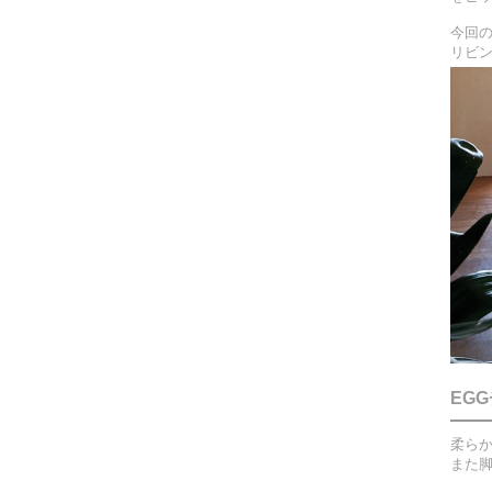
今回の
リビ
EG
柔ら
また