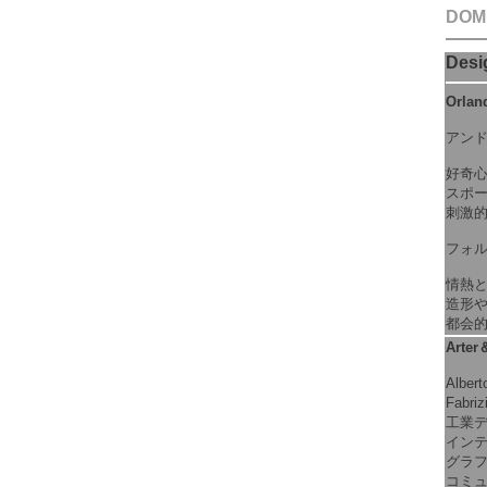
DOM
Desi
Orlan
アン
好奇
スポ
刺激
フォ
情熱
造形
都会
Arter
Albert
Fabri
工業
イン
グラ
コミ