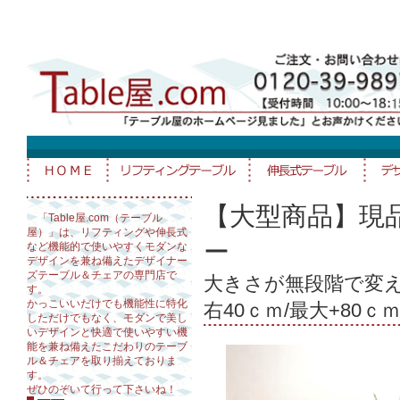
【大型商品】現品限
「Table屋.com（テーブル
屋）」は、リフティングや伸長式
ー
など機能的で使いやすくモダンな
デザインを兼ね備えたデザイナー
ズテーブル＆チェアの専門店で
大きさが無段階で変えら
す。
かっこいいだけでも機能性に特化
右40ｃｍ/最大+80
しただけでもなく、モダンで美し
いデザインと快適で使いやすい機
能を兼ね備えたこだわりのテーブ
ル＆チェアを取り揃えておりま
す。
ぜひのぞいて行って下さいね！