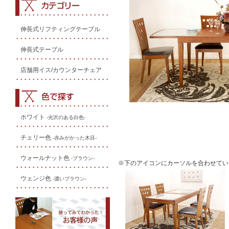
伸長式リフティングテーブル
伸長式テーブル
店舗用イス/カウンターチェア
ホワイト
-光沢のある白色-
チェリー色
-赤みがかった木目-
ウォールナット色
-ブラウン-
※下のアイコンにカーソルを合わせてい
ウェンジ色
-濃いブラウン-