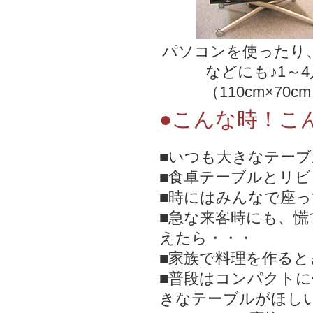
パソコンを使ったり
などにも♪1～4
（110cm×70c
●こんな時！こ
■いつも大きなテー
■食卓テーブルとリ
■時にはみんなで座
■急な来客時にも、
えたら・・・
■家族で料理を作る
■普段はコンパクト
きなテーブルがほし