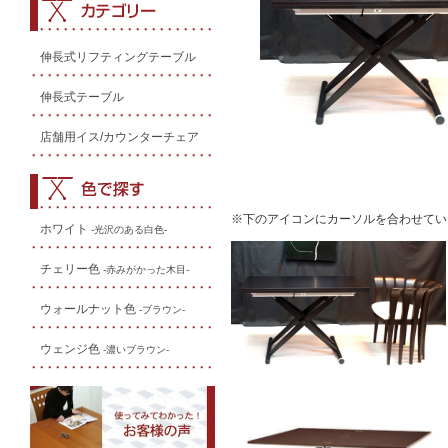
伸長式リフティングテーブル
伸長式テーブル
店舗用イス/カウンターチェア
※下のアイコンにカーソルを合わせてい
ホワイト
-光沢のある白色-
チェリー色
-赤みがかった木目-
ウォールナット色
-ブラウン-
ウェンジ色
-濃いブラウン-