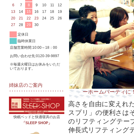
6
7
8
9
10
11
12
13
14
15
16
17
18
19
20
21
22
23
24
25
26
27
28
29
30
定休日
臨時休業日
店舗営業時間:10:00～18：00
お問い合わせ先:0120-39-9897
※毎週火曜日はお休みをいただ
いております。
姉妹店のご案内
ーホームパーティに
高さを自由に変えれ
スプリ」の便利さは
快眠ベッドと快適寝具のお店
のリフティングテー
「SLEEP SHOP」
伸長式リフティング