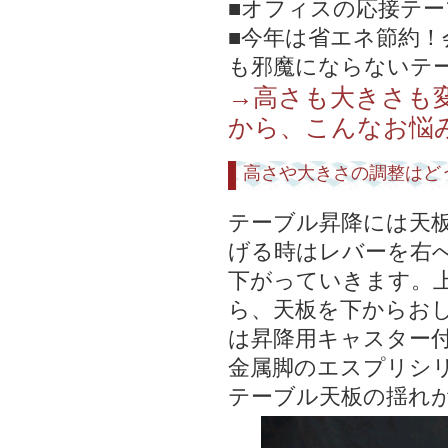
■オフィスの応接テ
■今年は省エネ節約
も邪魔にならないテ
→高さも大きさも
から、こんなお悩
高さや大きさの調整はど
テーブル昇降には天
げる時はレバーを右
下がっていきます。
ら、天板を下からおし
は昇降用キャスター
金属脚のエスプリシ
テーブル天板の揺れ