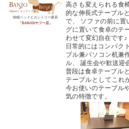
高さも変えられる食
的な伸長式テーブル
快眠ベッドとカントリー家具
で、 ソファの前に
「BANJO/ヤフー店」
グに置いて食卓のテ
わせて変幻自在です♪
日常的にはコンパク
ブル兼パソコン机兼
ル、 誕生会や歓送迎
普段は食卓テーブル
テーブルとしてこれ
今お使いのテーブル
気の特徴です。