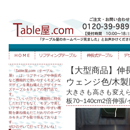
【大型商品】伸
「Table屋.com（テーブル
屋）」は、リフティングや伸長式
ウェンジ色/木製
など機能的で使いやすくモダンな
デザインを兼ね備えたデザイナー
ズテーブル＆チェアの専門店で
大きさも高さも変えられ
す。
かっこいいだけでも機能性に特化
板70~140cm2倍
しただけでもなく、モダンで美し
いデザインと快適で使いやすい機
能を兼ね備えたこだわりのテーブ
ル＆チェアを取り揃えておりま
す。
ぜひのぞいて行って下さいね！